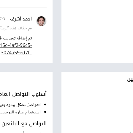
أحمد أشرف
7:31
تم حذف هذه الرسال
تم إضافة تحديث في 
15c-4af2-96c5-
3074a59ed7fc
ين
أسلوب التواصل العام
التواصل بشكل ودود بعيداً
استخدام عبارة الترحيب
التواصل مع البائعين 