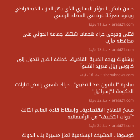
حسن بايكر.. المؤثر اليساري الذي يهز الحزب الديمقراطي
ويقود معركة غزة في الفضاء الرقمي
arabi21.com
منذ 11 دقيقة
قتلى وجرحى جراء هجمات شنتها جماعة الحوثي على
محافظة مأرب
arabi21.com
منذ 13 دقيقة
برشلونة يوجه الضربة القاضية.. خطفة القرن تتحول إلى
كابوس ريال مدريد الأسوأ
shehabnews.com
منذ 16 دقيقة
مبادرة "لبنانيون ضد التطبيع".. حراك شعبي رافض تنازلات
الحكومة لـ"إسرائيل"
arabi21.com
منذ 22 دقيقة
مسخ النماذج الاقتصادية.. وإسقاط قادة العالم الثالث
"أدوات التكييف" من الرأسمالية
arabi21.com
منذ 25 دقيقة
كوسوفا.. المشيخة الإسلامية تعزز مسيرة بناء الدولة