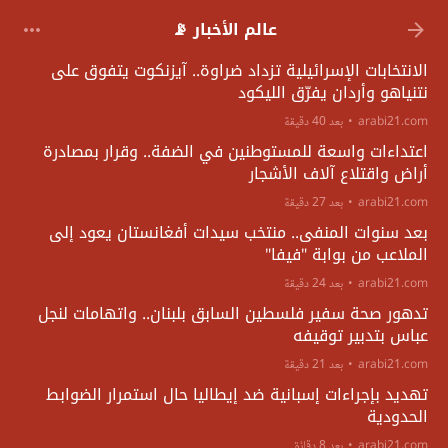
عالم الأخبار 📡
الانتخابات الإسرائيلية تزداد ضراوة.. آيزنكوت يتفوق على
نتنياهو وأردان يفرّق الليكود
arabi21.com
بعد 40 دقيقة
اعتداءات واسعة للمستوطنين في الضفة.. وقرار بمصادرة
أراض واقتلاع آلاف الأشجار
arabi21.com
بعد 27 دقيقة
بعد سنوات المنفى.. منتخب سيدات أفغانستان يعود إلى
الملاعب من بوابة "فيفا"
arabi21.com
بعد 24 دقيقة
تدهور صحة سفير فلسطين السابق بلبنان.. واتهامات لنجل
عباس بتدبير توقيفه
arabi21.com
بعد 21 دقيقة
تهديد بإجراءات إسبانية ضد إيطاليا حال استمرار الضوابط
الحدودية
arabi21.com
بعد 8 دقائق